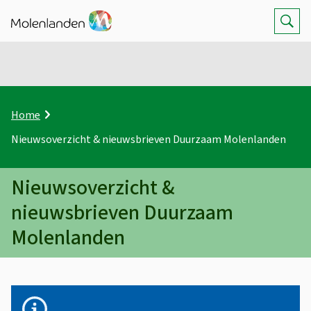
Z
Op
K
Home
r
Nieuwsoverzicht & nieuwsbrieven Duurzaam Molenlanden
u
i
m
Nieuwsoverzicht &
e
l
nieuwsbrieven Duurzaam
p
Molenlanden
a
d
N
i
B