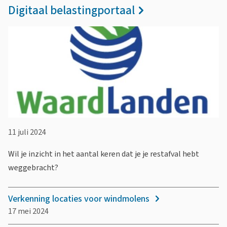
m
Digitaal belastingportaal
M
o
l
e
n
l
11 juli 2024
a
n
Wil je inzicht in het aantal keren dat je je restafval hebt
weggebracht?
d
e
Verkenning locaties voor windmolens
17 mei 2024
n