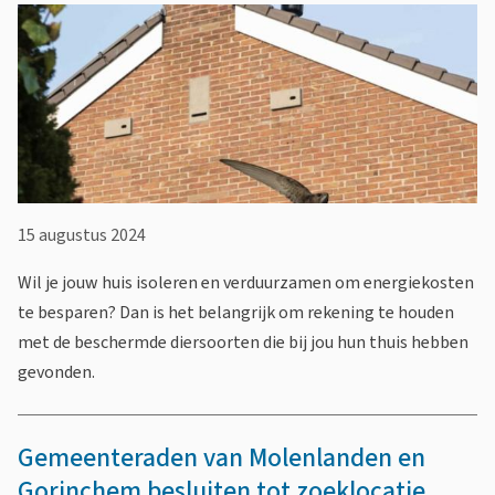
h
o
t
r
&
m
n
a
i
t
e
i
15 augustus 2024
e
u
Wil je jouw huis isoleren en verduurzamen om energiekosten
w
te besparen? Dan is het belangrijk om rekening te houden
s
met de beschermde diersoorten die bij jou hun thuis hebben
gevonden.
b
r
Gemeenteraden van Molenlanden en
i
Gorinchem besluiten tot zoeklocatie