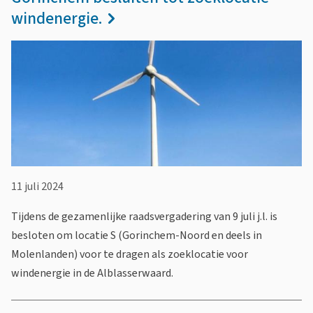
e
windenergie.
v
e
n
D
u
u
11 juli 2024
r
Tijdens de gezamenlijke raadsvergadering van 9 juli j.l. is
z
besloten om locatie S (Gorinchem-Noord en deels in
a
Molenlanden) voor te dragen als zoeklocatie voor
windenergie in de Alblasserwaard.
a