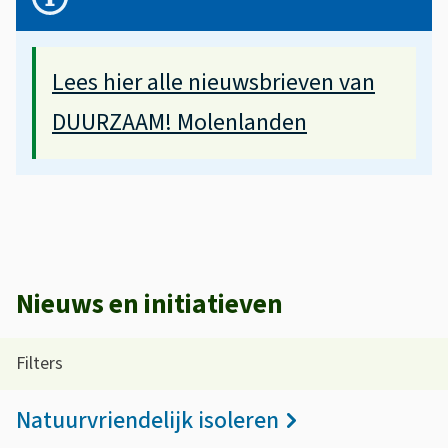
e
e
l
u
Lees hier alle nieuwsbrieven van
a
w
n
DUURZAAM! Molenlanden
s
g
o
r
v
i
e
j
r
k
Nieuws en initiatieven
z
e
i
i
Filters
n
c
Natuurvriendelijk isoleren
f