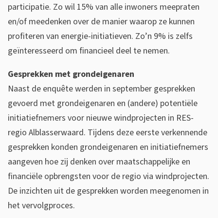
participatie. Zo wil 15% van alle inwoners meepraten
n
en/of meedenken over de manier waarop ze kunnen
w
profiteren van energie-initiatieven. Zo’n 9% is zelfs
geïnteresseerd om financieel deel te nemen.
i
n
Gesprekken met grondeigenaren
Naast de enquête werden in september gesprekken
d
gevoerd met grondeigenaren en (andere) potentiële
v
initiatiefnemers voor nieuwe windprojecten in RES-
e
regio Alblasserwaard. Tijdens deze eerste verkennende
r
gesprekken konden grondeigenaren en initiatiefnemers
aangeven hoe zij denken over maatschappelijke en
k
financiële opbrengsten voor de regio via windprojecten.
e
De inzichten uit de gesprekken worden meegenomen in
n
het vervolgproces.