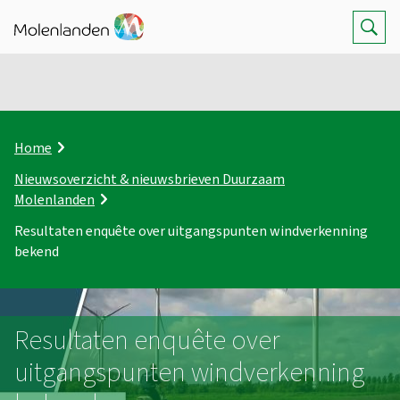
Z
Op
K
Home
r
Nieuwsoverzicht & nieuwsbrieven Duurzaam
u
Molenlanden
i
m
Resultaten enquête over uitgangspunten windverkenning
e
bekend
l
p
a
d
Resultaten enquête over
uitgangspunten windverkenning