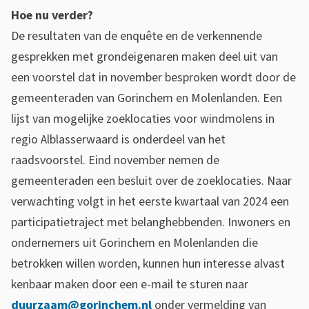
n
Hoe nu verder?
i
De resultaten van de enquête en de verkennende
gesprekken met grondeigenaren maken deel uit van
n
een voorstel dat in november besproken wordt door de
g
gemeenteraden van Gorinchem en Molenlanden. Een
b
lijst van mogelijke zoeklocaties voor windmolens in
regio Alblasserwaard is onderdeel van het
e
raadsvoorstel. Eind november nemen de
k
gemeenteraden een besluit over de zoeklocaties. Naar
e
verwachting volgt in het eerste kwartaal van 2024 een
n
participatietraject met belanghebbenden. Inwoners en
ondernemers uit Gorinchem en Molenlanden die
d
betrokken willen worden, kunnen hun interesse alvast
kenbaar maken door een e-mail te sturen naar
duurzaam@gorinchem.nl
onder vermelding van