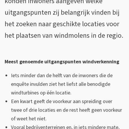
konden inwoners aangeven welke
n
uitgangspunten zij belangrijk vinden bij
q
het zoeken naar geschikte locaties voor
u
het plaatsen van windmolens in de regio.
ê
t
Meest genoemde uitgangspunten windverkenning
e
o
Iets minder dan de helft van de inwoners die de
enquête invulden ziet het liefst alle benodigde
v
windturbines op één locatie.
e
Een kwart geeft de voorkeur aan spreiding over
r
twee of drie locaties en de rest heeft geen voorkeur
of weet het niet.
u
Vooral bedrijventerreinen en, in iets mindere mate,