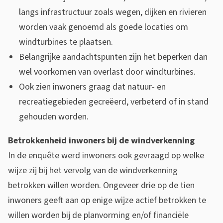
i
langs infrastructuur zoals wegen, dijken en rivieren
t
worden vaak genoemd als goede locaties om
windturbines te plaatsen.
g
Belangrijke aandachtspunten zijn het beperken dan
a
wel voorkomen van overlast door windturbines.
n
Ook zien inwoners graag dat natuur- en
g
recreatiegebieden gecreëerd, verbeterd of in stand
gehouden worden.
s
p
Betrokkenheid inwoners bij de windverkenning
In de enquête werd inwoners ook gevraagd op welke
u
wijze zij bij het vervolg van de windverkenning
n
betrokken willen worden. Ongeveer drie op de tien
t
inwoners geeft aan op enige wijze actief betrokken te
willen worden bij de planvorming en/of financiële
e