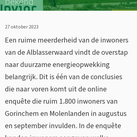
bekend
R
e
27 oktober 2023
s
Een ruime meerderheid van de inwoners
u
van de Alblasserwaard vindt de overstap
l
naar duurzame energieopwekking
t
belangrijk. Dit is één van de conclusies
a
die naar voren komt uit de online
t
enquête die ruim 1.800 inwoners van
e
Gorinchem en Molenlanden in augustus
n
en september invulden. In de enquête
e