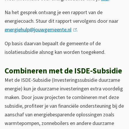
n
k
Na het gesprek ontvang je een rapport van de
i
energiecoach. Stuur dit rapport vervolgens door naar
s
energiehulp@jouwgemeente.nl
(
.
e
l
Op basis daarvan bepaalt de gemeente of de
x
i
isolatiesubsidie alsnog kan worden toegekend.
t
n
e
k
Combineren met de ISDE-Subsidie
r
i
n
Met de ISDE-Subsidie (Investeringssubsidie duurzame
s
)
energie) kun je duurzame investeringen extra voordelig
e
maken. Door jouw projecten te combineren met deze
x
subsidie, profiteer je van financiële ondersteuning bij de
t
aanschaf van energiebesparende oplossingen zoals
e
warmtepompen, zonneboilers en andere duurzame
r