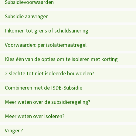
Subsidievoorwaarden
e
a
z
Subsidie aanvragen
t
e
i
Inkomen tot grens of schuldsanering
p
e
Voorwaarden: per isolatiemaatregel
a
S
g
Kies één van de opties om te isoleren met korting
u
i
2 slechte tot niet isoleerde bouwdelen?
b
n
a
Combineren met de ISDE-Subsidie
s
i
Meer weten over de subsidieregeling?
d
Meer weten over isoleren?
i
Vragen?