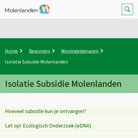
Z
Op
K
Home
Bewoners
Woningeigenaren
r
Isolatie Subsidie Molenlanden
u
i
m
Isolatie Subsidie Molenlanden
e
l
I
p
a
s
O
d
Hoeveel subsidie kun je ontvangen?
p
o
Let op! Ecologisch Onderzoek (eDNA)
d
l