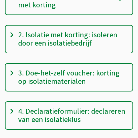
o
met korting
e
p
x
t
t
i
2. Isolatie met korting: isoleren
e
e
door een isolatiebedrijf
r
s
n
)
3. Doe-het-zelf voucher: korting
op isolatiematerialen
4. Declaratieformulier: declareren
van een isolatieklus