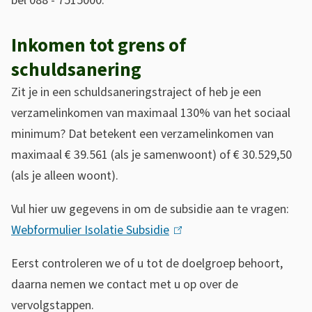
bel 088 - 7515000.
s
n
e
)
Inkomen tot grens of
x
schuldsanering
t
Zit je in een schuldsaneringstraject of heb je een
e
verzamelinkomen van maximaal 130% van het sociaal
r
minimum? Dat betekent een verzamelinkomen van
n
maximaal € 39.561 (als je samenwoont) of € 30.529,50
)
(als je alleen woont).
Vul hier uw gegevens in om de subsidie aan te vragen:
Webformulier Isolatie Subsidie
(
l
Eerst controleren we of u tot de doelgroep behoort,
i
daarna nemen we contact met u op over de
n
vervolgstappen.