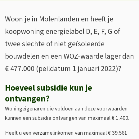
e
M
A
Woon je in Molenlanden en heeft je
o
l
koopwoning energielabel D, E, F, G of
l
g
twee slechte of niet geïsoleerde
e
e
bouwdelen en een WOZ-waarde lager dan
m
n
€ 477.000 (peildatum 1 januari 2022)?
e
l
e
a
Hoeveel subsidie kun je
n
ontvangen?
n
Woningeigenaren die voldoen aan deze voorwaarden
d
kunnen een subsidie ontvangen van maximaal € 1.400.
e
Heeft u een verzamelinkomen van maximaal € 39.561
n