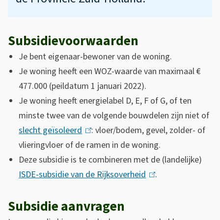
Subsidievoorwaarden
Je bent eigenaar-bewoner van de woning.
Je woning heeft een WOZ-waarde van maximaal €
477.000 (peildatum 1 januari 2022).
Je woning heeft energielabel D, E, F of G, of ten
minste twee van de volgende bouwdelen zijn niet of
slecht geïsoleerd
(
: vloer/bodem, gevel, zolder- of
vlieringvloer of de ramen in de woning.
l
Deze subsidie is te combineren met de (landelijke)
i
ISDE-subsidie van de Rijksoverheid
n
(
.
k
l
Subsidie aanvragen
i
i
s
n