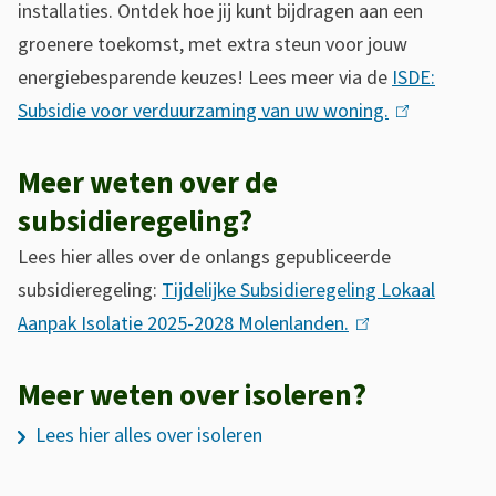
installaties. Ontdek hoe jij kunt bijdragen aan een
n
groenere toekomst, met extra steun voor jouw
)
energiebesparende keuzes! Lees meer via de
ISDE:
Subsidie voor verduurzaming van uw woning.
(
l
Meer weten over de
i
n
subsidieregeling?
k
Lees hier alles over de onlangs gepubliceerde
i
subsidieregeling:
Tijdelijke Subsidieregeling Lokaal
s
Aanpak Isolatie 2025-2028 Molenlanden.
(
e
l
x
Meer weten over isoleren?
i
t
n
h
Lees hier alles over isoleren
e
k
t
r
i