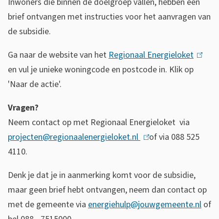
Inwoners die binnen de doelgroep vallen, hebben een
e
k
brief ontvangen met instructies voor het aanvragen van
x
i
de subsidie.
t
s
Ga naar de website van het
Regionaal Energieloket
(
e
e
en vul je unieke woningcode en postcode in. Klik op
l
r
x
'Naar de actie'.
i
n
t
n
)
e
Vragen?
k
r
Neem contact op met Regionaal Energieloket via
i
n
projecten@regionaalenergieloket.nl
(
of via 088 525
s
)
4110.
l
e
i
x
Denk je dat je in aanmerking komt voor de subsidie,
n
t
maar geen brief hebt ontvangen, neem dan contact op
k
e
met de gemeente via
energiehulp@jouwgemeente.nl
of
i
r