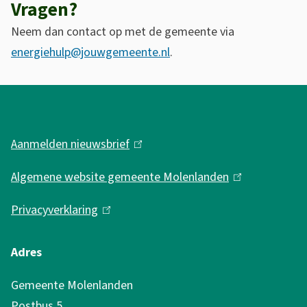
t
Vragen?
n
s
p
)
Neem dan contact op met de gemeente via
e
s
energiehulp@jouwgemeente.nl
.
x
:
t
/
A
e
/
l
r
a
g
n
p
Aanmelden nieuwsbrief
(
)
p
e
l
Algemene website gemeente Molenlanden
(
.
i
m
l
l
n
Privacyverklaring
(
e
i
u
k
l
n
n
m
i
i
Adres
k
e
i
s
n
i
i
Gemeente Molenlanden
.
e
k
s
Postbus 5