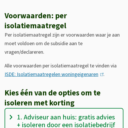
k
i
Voorwaarden: per
s
isolatiemaatregel
e
Per isolatiemaatregel zijn er voorwaarden waar je aan
x
moet voldoen om de subsidie aan te
t
vragen/declareren.
e
r
Alle voorwaarden per isolatiemaatregel te vinden via
n
ISDE: Isolatiemaatregelen woningeigenaren
(
.
)
l
Kies één van de opties om te
i
n
isoleren met korting
k
D
1. Adviseur aan huis: gratis advies
i
e
+ isoleren door een isolatiebedrijf
s